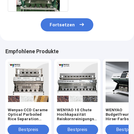
Fortsetzen
Empfohlene Produkte
Wenyao CCD Carame
WENYAO 10 Chute
WENYAO
Optical Parboiled
Hochkapazität
Budgetfreundl
Rice Separation
Reiskornreinigungs-
Hirse-Farbsort
Machine
und Sortiermaschine
CCD optisch
Einzelschüsseln
mit Japan für CCD-
WENYAO 2 Rut
Bestpreis
Bestpreis
Bestprei
Farbe Langkorn
Sensor 0,999
CCD-Kamera