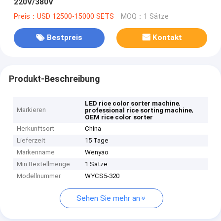
220V/380V
Preis：USD 12500-15000 SETS
MOQ：1 Sätze
Bestpreis
Kontakt
Produkt-Beschreibung
,
LED rice color sorter machine
Markieren
,
professional rice sorting machine
OEM rice color sorter
Herkunftsort
China
Lieferzeit
15 Tage
Markenname
Wenyao
Min Bestellmenge
1 Sätze
Modellnummer
WYCS5-320
Sehen Sie mehr an