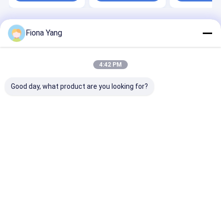
Parboiled Rice Farbe
Genauigkeit 2-
Sortiermaschi
Sortiermaschine
Jahres-Garantie
gebrochenen R
Farbsortierer f
Reissiebung z
Startseite
Über uns
Desktop Site
Fiona Yang
Beseitigung
Sitemap
Datenschutz-Bestimmungen
schimmeliger 
Qualität
Wenyao-Farbsortierer
China Fabrik.Copyright © 2026 Anhui
Wenyao Intelligent Photoelectronic Technology Co., Ltd. All Rights
4:42 PM
Reserved.
Good day, what product are you looking for?
Haus
Produkte
Videos