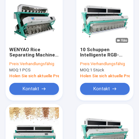
WENYAO Rice
10 Schuppen
Separating Machine 8
Intelligente RGB-
transportiert Reis-
CCD-Kamera
Preis:
Verhandlungsfähig
Preis:
Verhandlungsfähig
Farbsortierer auf
Reisfarbsorter
MOQ:
1 PCS
MOQ:
1 Stück
einer Rutschbahn
Farbsorter
Holen Sie sich aktuelle Preis
Holen Sie sich aktuelle Preis
Kontakt
Kontakt
Haus
Produkte
Videos