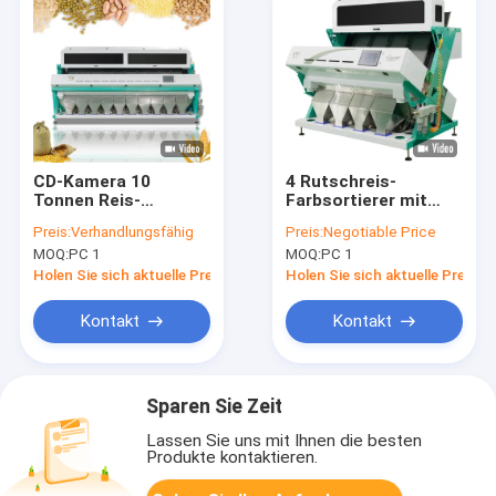
CD-Kamera 10
4 Rutschreis-
Tonnen Reis-
Farbsortierer mit
Farbsortierer-
Kamera CCDs
Preis:
Verhandlungsfähig
Preis:
Negotiable Price
Maschinen-Reis-
Toshiba
MOQ:
PC 1
MOQ:
PC 1
sortierende
Maschinen-mit AI-
Holen Sie sich aktuelle Preis
Holen Sie sich aktuelle Preis
Technologie
Kontakt
Kontakt
Sparen Sie Zeit
Lassen Sie uns mit Ihnen die besten
Produkte kontaktieren.