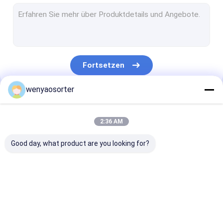
Weizen-Farbsortierer
Kornfarbsortierer
Bohnenfarbsortierer
Fortsetzen
Plastikfarbsortierende Maschine
wenyaosorter
Multifunktionsfarbsortierer
Unsere Kategorien
Nuts Farbsortierer
2:36 AM
Samen-Farbsortierer
Good day, what product are you looking for?
Metallfarbsortierer
Gurt-Farbsortierer
Wenyao-
Reisfarbsortierer
Weizen-
sortierende Gemüsemaschine
Farbsortierer
Farbsortierer