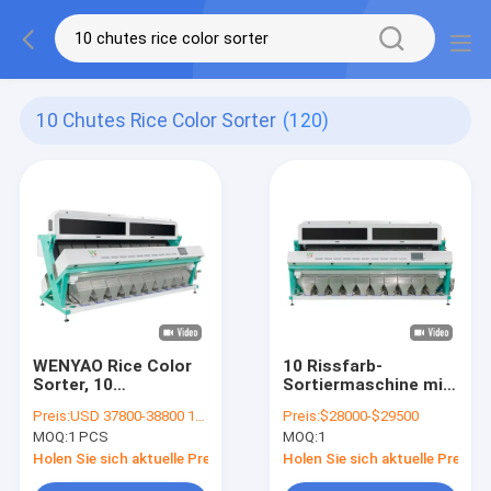
10 Chutes Rice Color Sorter
(120)
WENYAO Rice Color
10 Rissfarb-
Sorter, 10
Sortiermaschine mit
Rutschreis-
Multifunktions-CCD-
Preis:
USD 37800-38800 1PCS
Preis:
$28000-$29500
Farbsortierende
Kamera
MOQ:
1 PCS
MOQ:
1
Maschine
Holen Sie sich aktuelle Preis
Holen Sie sich aktuelle Preis