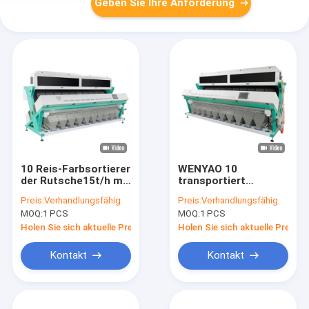
Geben Sie Ihre Anforderung
10 Reis-Farbsortierer
WENYAO 10
der Rutsche15t/h mit
transportiert
importiertem LED-
Bohnen-
Preis:
Verhandlungsfähig
Preis:
Verhandlungsfähig
Licht
Farbsortierer, 10t/h
MOQ:
1 PCS
MOQ:
1 PCS
färben sortierende
Maschinen auf einer
Holen Sie sich aktuelle Preis
Holen Sie sich aktuelle Preis
Rutschbahn
Kontakt
Kontakt