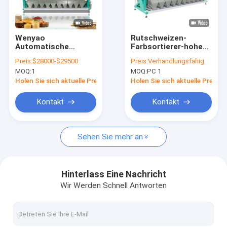
VR Show
Über uns
Wenyao
Rutschweizen-
Automatische
Farbsortierer-hohe
Fabrik-Ausflug
Reissortiermaschine
Kapazität Digital 10
Preis:
$28000-$29500
Preis:
Verhandlungsfähig
für die Farbtrennung
MOQ:
1
MOQ:
PC 1
von Getreide 10
Qualitätskontrolle
Fallschirm
Holen Sie sich aktuelle Preis
Holen Sie sich aktuelle Preis
Treten Sie mit uns in Verbindung
Kontakt
Kontakt
Nachrichten
Sehen Sie mehr an
Fordern Sie ein Zitat
Hinterlass Eine Nachricht
Wir Werden Schnell Antworten
Wenyao-Farbsortierer
Reisfarbsortierer