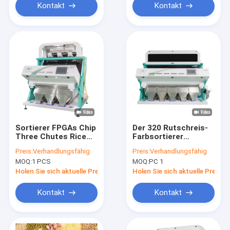
Kontakt
Kontakt
Sortierer FPGAs Chip
Der 320 Rutschreis-
Three Chutes Rice
Farbsortierer
Color für weißen
entfernen schwarzen
Preis:
Verhandlungsfähig
Preis:
Verhandlungsfähig
schwarzen roten
und tauchenden
MOQ:
1 PCS
MOQ:
PC 1
Reis
gelben Reis heraus
Holen Sie sich aktuelle Preis
Holen Sie sich aktuelle Preis
Kontakt
Kontakt