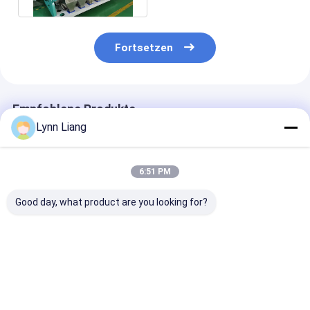
Fortsetzen
Empfohlene Produkte
Lynn Liang
6:51 PM
Good day, what product are you looking for?
Wenyao Sojabohnen
Automatischer
Hochleistungs
Mais Zucker Kaffee
Bohnen-
Kaffeebohnen
Bohnen
Farbsortierer,
Farbsorter mi
Farbsortiermaschine
Kaffeebohnen-
Japan Toshiba
Neues Design
Sortiermaschine,
Sensor, ≥99,9
Bestpreis
Bestpreis
Bestprei
Vollautomatische
multifunktionaler
Sortiergenauig
Farbsortiermaschine
Separator für
und 2 Jahre Ga