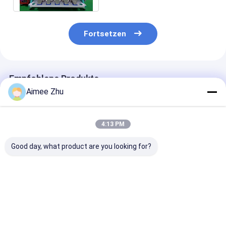
Fortsetzen
Empfohlene Produkte
Aimee Zhu
4:13 PM
Good day, what product are you looking for?
Wenyao
Wenyao
Hochpräzision
Kunststofffarbsorter
Kunststofffarbsorter
aus Kunststoff
mit 99,99%
5 Schuppen
5400-Pixel-CC
Sortiergenauigkeit 8
Kunststoffflocken
Kamera für 99
Schuppen 512
Sortermaschine
Sortiergenauig
Bestpreis
Bestpreis
Bestprei
Kanäle und Japan
Automatisierte
und Durchsatz
Toshiba CCD Sensor
Kunststofffarbsortiermaschine
4-5 t/h