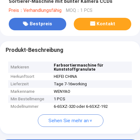
Sortierer-Maschine mit bunter Kamera CCDs
Preis：Verhandlungsfähig
MOQ：1 PCS
Bestpreis
Kontakt
Produkt-Beschreibung
Farbsortiermaschine für
Markieren
Kunststoffgranulate
Herkunftsort
HEFEI CHINA
Lieferzeit
Tage 7-16working
Markenname
WENYAO
Min Bestellmenge
1 PCS
Modellnummer
6-6SXZ-320 oder 6-6SXZ-192
Sehen Sie mehr an