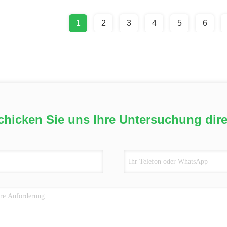
1
2
3
4
5
6
chicken Sie uns Ihre Untersuchung dire