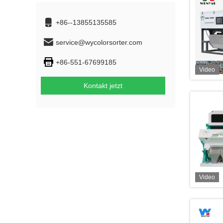
+86--13855135585
service@wycolorsorter.com
+86-551-67699185
Video
Kontakt jetzt
Video