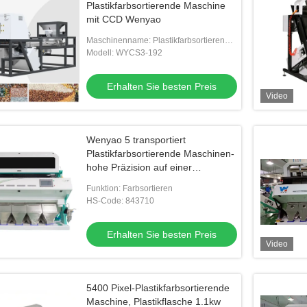
Plastikfarbsortierende Maschine
mit CCD Wenyao
Maschinenname: Plastikfarbsortierende
Maschine
Modell: WYCS3-192
Erhalten Sie besten Preis
Video
Wenyao 5 transportiert
Plastikfarbsortierende Maschinen-
hohe Präzision auf einer
Rutschbahn
Funktion: Farbsortieren
HS-Code: 843710
Erhalten Sie besten Preis
Video
5400 Pixel-Plastikfarbsortierende
Maschine, Plastikflasche 1.1kw