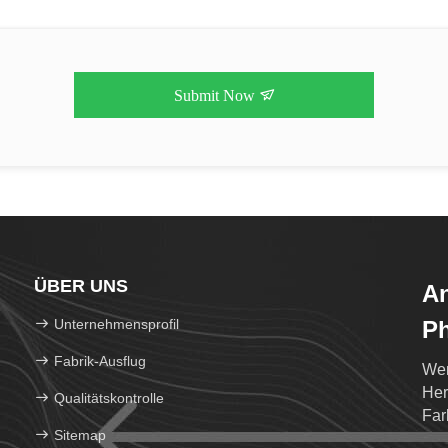
Submit Now
ÜBER UNS
An
Unternehmensprofil
Ph
Lt
Fabrik-Ausflug
Wen
Her
Qualitätskontrolle
Far
Sitemap