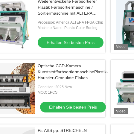
Weiterentwickelte Farbsortierer
Plastik Farbsortiermaschine /
Sortiermaschine mit ALTERA
FPGA-Chip
Processor: America ALTERA FPGA Chip
Machine Name: Plastic Color Sorting
Machine
Erhalten Sie besten Preis
Video
Optische CCD-Kamera
KunststofffarbsortiermaschinePlastik-
Haustier-Granulate Flakes
Sortiermaschine
Condition: 2025 New
MOQ: 1PCS
Erhalten Sie besten Preis
Video
Ps-ABS pp. STREICHELN