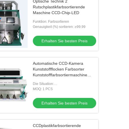
Optische Technik 2
Rutschplastikfarbsortierende
Maschine CCD-Chip-LED
Funktion: Farbsortieren
Genauigkeit (%) sortieren: ≥99.99
Erhalten Sie besten Preis
Automatische CCD-Kamera
Kunststoffflocken Farbsorter
Kunststofffarbsortiermaschine
Sortiermaschine
Die Situation:
Plastikfarbsortierermaschine
MOQ: 1 PCS
Erhalten Sie besten Preis
CCDplastikfarbsortierende