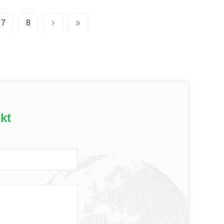
7
8
kt