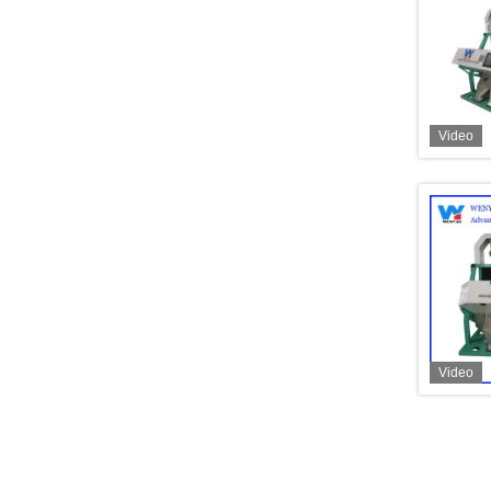
Video
Video