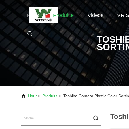
Haus
Produkte
Videos
VR 
TOSHI
SORTI
Haus
>
Produits
>
Toshiba Camera Plastic Color Sorti
Toshi