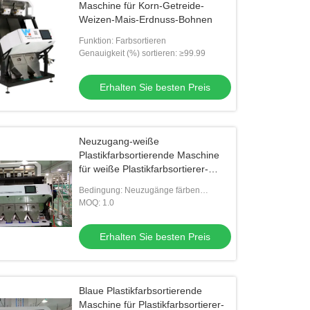
Maschine für Korn-Getreide-
Weizen-Mais-Erdnuss-Bohnen
Funktion: Farbsortieren
Genauigkeit (%) sortieren: ≥99.99
Erhalten Sie besten Preis
Neuzugang-weiße
Plastikfarbsortierende Maschine
für weiße Plastikfarbsortierer-
Maschine
Bedingung: Neuzugänge färben
Sortierer-Maschine für Plastik
MOQ: 1.0
Erhalten Sie besten Preis
Blaue Plastikfarbsortierende
Maschine für Plastikfarbsortierer-