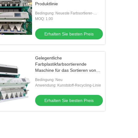
Produktlinie
Bedingung: Neueste Farbsortierer-
Maschine für Plastik
MOQ: 1.00
Erhalten Sie besten Preis
Gelegentliche
Farbplastikfarbsortierende
Maschine für das Sortieren von
pp.-PVC-HAUSTIER-HDPE-PET
Bedingung: Neu
Anwendung: Kunststoff-Recycling-Linie
Erhalten Sie besten Preis