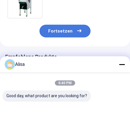
Farbsortierer-Plastikschrott-
Farbart-Maschine im
Plastikrecycling-prozess
Fortsetzen
Empfohlene Produkte
Alisa
6:40 PM
Good day, what product are you looking for?
Wenyao
Wenyao
Hochpräzision
Kunststofffarbsorter
Kunststofffarbsorter
aus Kunststoff
mit 99,99%
5 Schuppen
5400-Pixel-CC
Sortiergenauigkeit 8
Kunststoffflocken
Kamera für 99