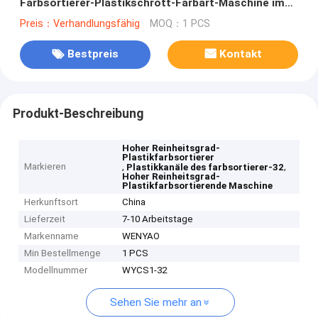
Farbsortierer-Plastikschrott-Farbart-Maschine im
Plastikrecycling-prozess
Preis：Verhandlungsfähig
MOQ：1 PCS
Bestpreis
Kontakt
Produkt-Beschreibung
Hoher Reinheitsgrad-
Plastikfarbsortierer
Markieren
,
,
Plastikkanäle des farbsortierer-32
Hoher Reinheitsgrad-
Plastikfarbsortierende Maschine
Herkunftsort
China
Lieferzeit
7-10 Arbeitstage
Markenname
WENYAO
Min Bestellmenge
1 PCS
Modellnummer
WYCS1-32
Sehen Sie mehr an