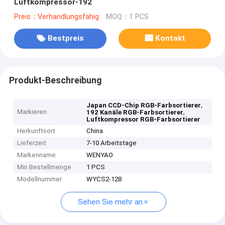
Luftkompressor-192
Preis：Verhandlungsfähig
MOQ：1 PCS
Bestpreis
Kontakt
Produkt-Beschreibung
,
Japan CCD-Chip RGB-Farbsortierer
Markieren
,
192 Kanäle RGB-Farbsortierer
Luftkompressor RGB-Farbsortierer
Herkunftsort
China
Lieferzeit
7-10 Arbeitstage
Markenname
WENYAO
Min Bestellmenge
1 PCS
Modellnummer
WYCS2-128
Sehen Sie mehr an