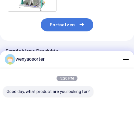
Fortsetzen
Empfohlene Produkte
wenyaosorter
5:20 PM
Good day, what product are you looking for?
Wenyao CCD Carame
WENYAO 10 Chute
WENYAO
Optical Parboiled
Hochkapazität
Budgetfreundl
Rice Separation
Reiskornreinigungs-
Hirse-Farbsort
Machine
und Sortiermaschine
CCD optisch
Einzelschüsseln
mit Japan für CCD-
WENYAO 2 Rut
Bestpreis
Bestpreis
Bestprei
Farbe Langkorn
Sensor 0,999
CCD-Kamera