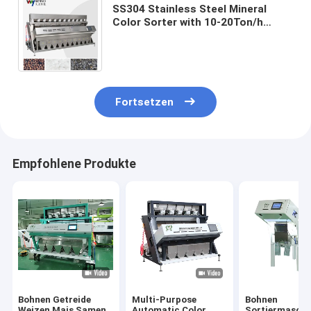
SS304 Stainless Steel Mineral
Color Sorter with 10-20Ton/h
Capacity and 99.99% Precision Ore
Color Sorting Machine
Fortsetzen
Empfohlene Produkte
Bohnen Getreide
Multi-Purpose
Bohnen
Weizen Mais Samen
Automatic Color
Sortiermaschi