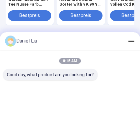
Tee Nüsse Farb
Sorter with 99.99%
vollen Ccd Ka
Sorter Wifi
Precision for Herbs
für Juniper vo
Fernbedienung
and Grains
Wenyao Farbso
Bestpreis
Bestpreis
Bestprei
und 220V/50H
Stromversorg
Startseite
Über uns
Desktop Site
Daniel Liu
Sitemap
Datenschutz-Bestimmungen
Qualität
Wenyao-Farbsortierer
China Fabrik.Copyright © 2026 Anhui
Wenyao Intelligent Photoelectronic Technology Co., Ltd. All Rights
8:15 AM
Reserved.
Good day, what product are you looking for?
Haus
Produkte
Videos