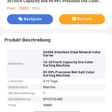
20Ton/h Capacity and 99.99% Precision Ore Color
Sorting Machine
Preis：35800
MOQ：1
Bestpreis
Kontakt
Produkt-Beschreibung
SS304 Stainless Steel Mineral Color
Sorter
,
10-20Ton/h Capacity Ore Color
Markieren
Sorting Machine
,
99.99% Precision Wet Salt Color
Sorting Machine
Lieferzeit
3-15 Tage
Markenname
WenYao
Min Bestellmenge
1
Modellnummer
WYCS10-640
Preis
35800