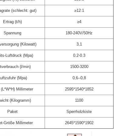
agrate (schlecht: gut)
≥12:1
Ertrag (t/h)
≥4
Spannung
180-240V/50Hz
ersorgung (Kilowatt)
3,1
its-Luftdruck (Mpa)
0.2-0.3
tverbrauch (l/min)
1500-3200
uftzufuhr (Mpa)
0,6--0,8
(L*W*H) Millimeter
2595*1540*1852
icht (Kilogramm)
1100
Paket
Sperrholzkiste
t-Größe Millimeter
2645*1590*1902