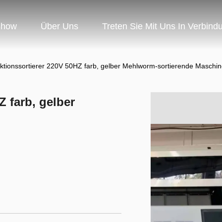
Show
Über Uns
Treten Sie Mit Uns In Verbind
nktionssortierer 220V 50HZ farb, gelber Mehlworm-sortierende Maschi
Z farb, gelber