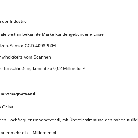
 der Industrie
onale weithin bekannte Marke kundengebundene Linse
itzen-Sensor CCD-4096PIXEL
windigkeits vom Scannen
e Entschließung kommt zu 0,02 Millimeter ²
uenzmagnetventil
n China
ges Hochfrequenzmagnetventil, mit Übereinstimmung des nahen nullfeh
auer mehr als 1 Milliardemal.