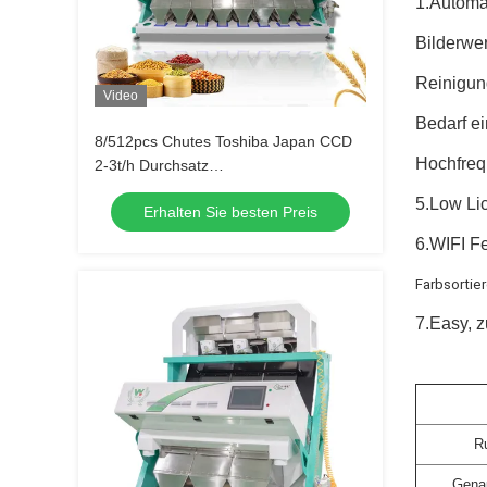
1.Automat
Bilderwe
Reinigung
Video
Bedarf ei
8/512pcs Chutes Toshiba Japan CCD
Hochfreq
2-3t/h Durchsatz
Mehrfunktionsfarbsortiermaschine
5.Low Li
Erhalten Sie besten Preis
6.WIFI F
Farbsortier
7.Easy, 
R
Genau