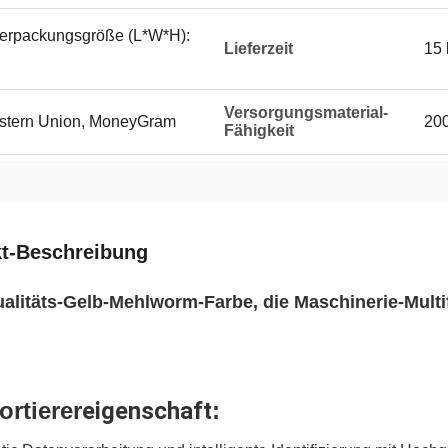
Verpackungsgröße (L*W*H):
Lieferzeit
15 
Versorgungsmaterial-
Western Union, MoneyGram
20
Fähigkeit
t-Beschreibung
alitäts-Gelb-Mehlworm-Farbe, die Maschinerie-Multif
ortierer
eigenschaft
: