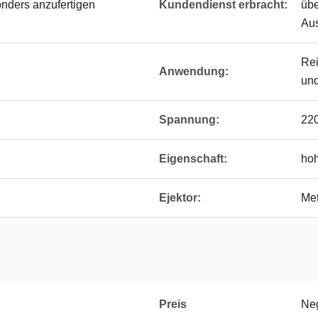
onders anzufertigen
Kundendienst erbracht:
übe
Au
Rei
Anwendung:
und
Spannung:
22
Eigenschaft:
hoh
Ejektor:
Met
Preis
Neg