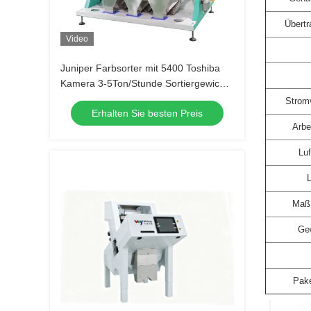
Übertr
Video
Juniper Farbsorter mit 5400 Toshiba
Kamera 3-5Ton/Stunde Sortiergewicht
und Metallexektor von WENYAO
Stromv
Erhalten Sie besten Preis
Arbe
Luf
L
Maß 
Gew
Pake