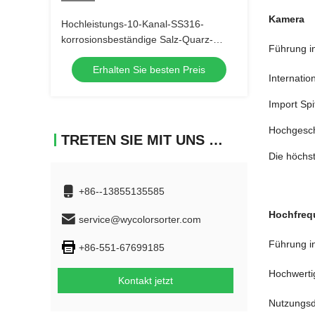
Kamera
Hochleistungs-10-Kanal-SS316-
korrosionsbeständige Salz-Quarz-
Führung in
Mineralien-Farbsortiermaschine mit
Erhalten Sie besten Preis
99,99 % Sortiergenauigkeit
Internati
Import Sp
Hochgesch
TRETEN SIE MIT UNS IN VERBINDUNG
Die höchst
+86--13855135585
Hochfreq
service@wycolorsorter.com
Führung i
+86-551-67699185
Hochwerti
Kontakt jetzt
Nutzungsd