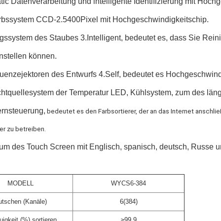
ic Datenverarbeitung und intelligente Identifizierung mit Hoc
rbssystem CCD-2.5400Pixel mit Hochgeschwindigkeitschip.
ssystem des Staubes 3.Intelligent, bedeutet es, dass Sie Rein
nstellen können.
uenzejektoren des Entwurfs 4.Self, bedeutet es Hochgeschwindi
chtquellesystem der Temperatur LED, Kühlsystem, zum des l
ernsteuerung,
 bedeutet es den Farbsortierer, der an das Internet anschl
er zu betreiben.
zum des Touch Screen mit Englisch, spanisch, deutsch, Russe u
MODELL
WYCS6-384
utschen (Kanäle)
6(384)
igkeit (%) sortieren
≥99.9