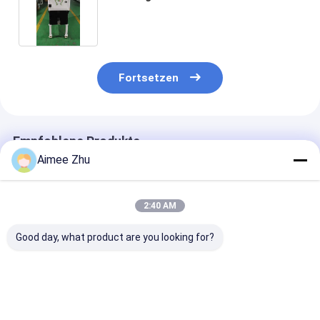
Maschine
Fortsetzen
Empfohlene Produkte
Aimee Zhu
2:40 AM
Good day, what product are you looking for?
Wenyao
Wenyao Sojabohnen
Wenyao AI Opt
Wettbewerbspreis 4
Mais Reis Zucker
Sortiermaschi
Chute AI
Kaffeebohnen
Nüsse, Samen,
Reissortiermaschine
Farbsortiermaschine
Kürbis, Cashew