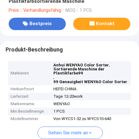
Plastikfarbsortierende Maschine
Preis：Verhandlungsfähig
MOQ：1 PCS
Bestpreis
Kontakt
Produkt-Beschreibung
,
Anhui WENYAO Color Sorter
Sortierende Maschine der
Markieren
Plastikfarbe99
,
99 Genauigkeit WENYAO Color Sorter
Herkunftsort
HEFEI CHINA
Lieferzeit
Tage 12-20work
Markenname
WENYAO
Min Bestellmenge
1 PCS
Modellnummer
Von WYCS1-32 zu WYCS10-640
Sehen Sie mehr an