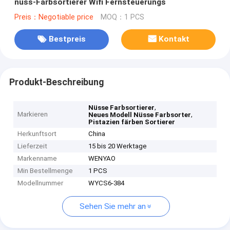
nuss-Farbsortierer Wifi Fernsteuerungs
Preis：Negotiable price
MOQ：1 PCS
Bestpreis
Kontakt
Produkt-Beschreibung
,
Nüsse Farbsortierer
Markieren
,
Neues Modell Nüsse Farbsorter
Pistazien färben Sortierer
Herkunftsort
China
Lieferzeit
15 bis 20 Werktage
Markenname
WENYAO
Min Bestellmenge
1 PCS
Modellnummer
WYCS6-384
Sehen Sie mehr an