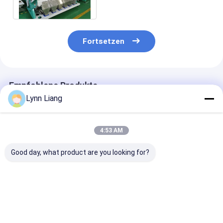
Fernsteuerungs
Fortsetzen
Empfohlene Produkte
Lynn Liang
4:53 AM
Good day, what product are you looking for?
5-Chutes
220V Cashew-Nuss-
Hocheffiziente
Nussfarbsortierer
Farb-
Farbsortierer 
mit Japan Toshiba
Sortiermaschine mit
Nüsse, Pistazi
CCD-Sensor und
Wifi-Fernbedienung
Haselnüsse,
≥99,99% Genauigkeit
und ≥99,99%
Pinienkerne,
Bestpreis
Bestpreis
Bestprei
für geschälte
Sortiergenauigkeit
Walnüsse, Man