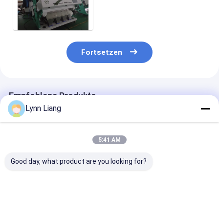
für Gersten-Weizen auf
einer Rutschbahn
Fortsetzen
Empfohlene Produkte
Lynn Liang
5:41 AM
Good day, what product are you looking for?
Intelligenter
Hohe Leistung 8
5 Schuppen
Buchweizen-
Fallschlüsse 512
Schimmelkorn
Farbsorter Weizen
Kanäle 5400 Pixel
Farbsorter für
Hafer Quinoa
CCD
Weizen