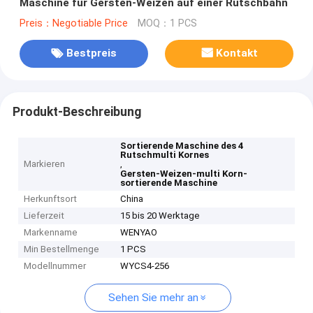
Maschine für Gersten-Weizen auf einer Rutschbahn
Preis：Negotiable Price
MOQ：1 PCS
Bestpreis
Kontakt
Produkt-Beschreibung
Sortierende Maschine des 4
Rutschmulti Kornes
Markieren
,
Gersten-Weizen-multi Korn-
sortierende Maschine
Herkunftsort
China
Lieferzeit
15 bis 20 Werktage
Markenname
WENYAO
Min Bestellmenge
1 PCS
Modellnummer
WYCS4-256
Sehen Sie mehr an