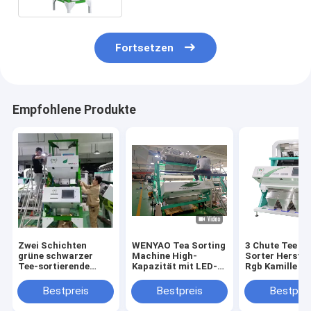
Fortsetzen
Empfohlene Produkte
Zwei Schichten
WENYAO Tea Sorting
3 Chute Tee Fa
grüne schwarzer
Machine High-
Sorter Herstel
Tee-sortierende
Kapazität mit LED-
Rgb Kamille Fa
Maschinen, diegelbe
CCD-Sensor
Sorter Maschi
Stöcke entfernen
CE-Zertifikat 
Bestpreis
Bestpreis
Bestprei
ISO 9001